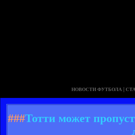
|
НОВОСТИ ФУТБОЛА
СТ
###
Тотти может пропуст