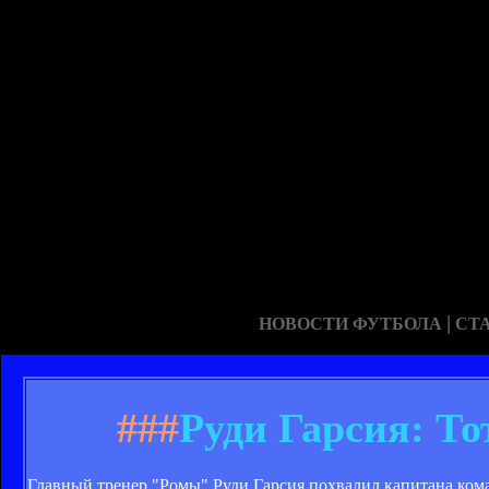
|
НОВОСТИ ФУТБОЛА
СТ
###
Руди Гарсия: Тот
Главный тренер "Ромы" Руди Гарсия похвалил капитана кома